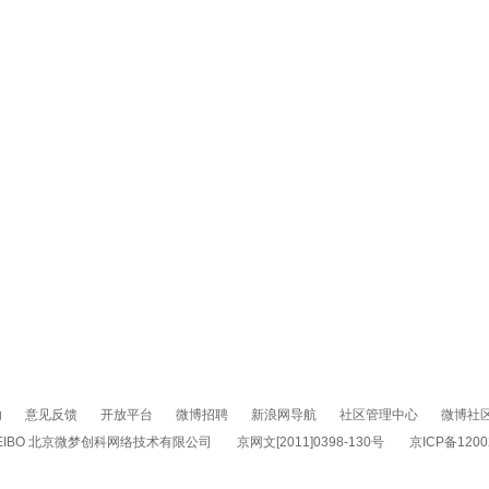
助
意见反馈
开放平台
微博招聘
新浪网导航
社区管理中心
微博社
2023 WEIBO 北京微梦创科网络技术有限公司
京网文[2011]0398-130号
京ICP备1200