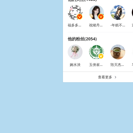
福多多剧有福
祝绪丹Bambi
-年糕不糕冷z-
他的粉丝(2054)
婉水泱
玉侠崔涛护花大神
毁灭杰伦街
查看更多
a