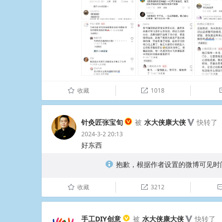
收藏
1018
û

针灸匠张宝旬
被
水大侠康大侠
快转了
2024-3-2 20:13
好东西
抱歉，根据作者设置的微博可见时间范
收藏
3212
û

手工DIY创意
被
水大侠康大侠
快转了