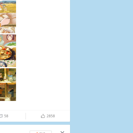
58
2858

ñ
c