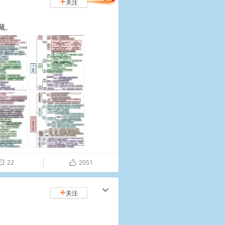
关注
+
​​​
22
2051

ñ
c
关注
+