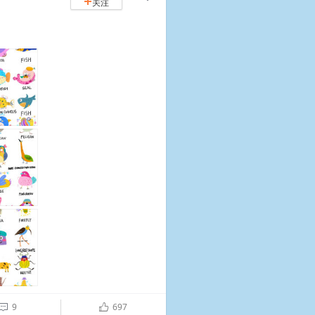
关注
+
9
697

ñ