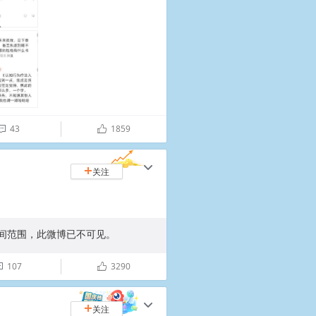
43
1859

ñ
c
关注
+
围，此微博已不可见。 ​​​​
107
3290

ñ
c
关注
+