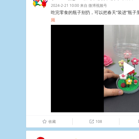
2024-2-21 10:00
来自
微博视频号
吃完零食的瓶子别扔，可以把春天“装进”瓶子里#
频
​​​​
收藏
108
û
