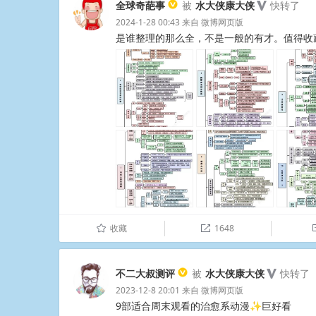
全球奇葩事
被
水大侠康大侠
快转了
2024-1-28 00:43
来自
微博网页版
是谁整理的那么全，不是一般的有才。值得收藏。 ​
收藏
1648
û

不二大叔测评
被
水大侠康大侠
快转了
2023-12-8 20:01
来自
微博网页版
9部适合周末观看的治愈系动漫✨巨好看 ​ ​​​​