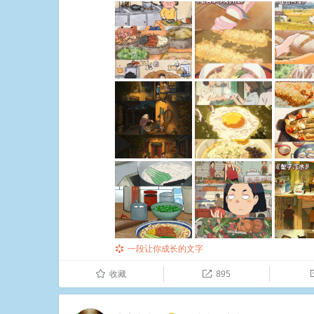
一段让你成长的文字

收藏
895
û
