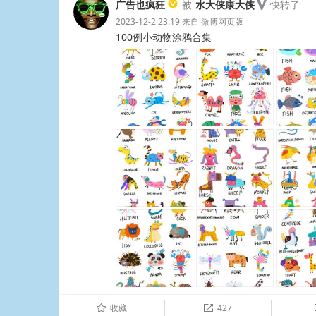
广告也疯狂
被
水大侠康大侠
快转了
2023-12-2 23:19
来自
微博网页版
100例小动物涂鸦合集 ​​​​
收藏
427
û
