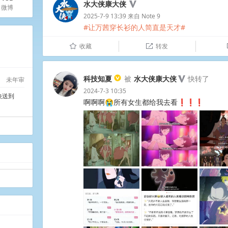
水大侠康大侠
微博
2025-7-9 13:39
来自
Note 9
#让万茜穿长衫的人简直是天才#
​​​​
收藏
转发
û

科技知夏
被
水大侠康大侠
快转了
未年审
2024-7-3 10:35
快送到
啊啊啊😭所有女生都给我去看❗❗❗ ​ ​​​ ​​​​