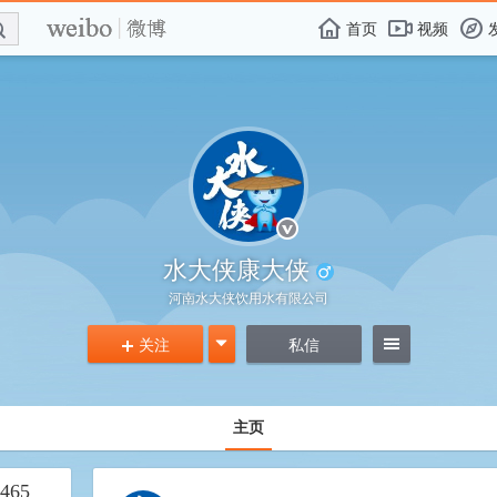
E

F
首页
视频
f
水大侠康大侠
河南水大侠饮用水有限公司
关注
g
私信
=
+
主页
465