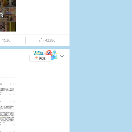
3
1536
42386

ñ
c
关注
+