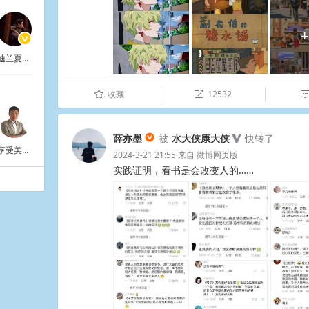
+
迪兰夏目_许七安带飞版
收藏
12532
û

薛亦墨
被
水大侠康大侠
快转了
享受美好时光
2024-3-21 21:55
来自
微博网页版
实践证明，看书是会改变人的…… ​​​ ​​​​