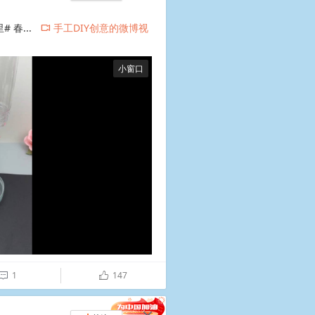
 春...
手工DIY创意的微博视
L
小窗口
1
147

ñ
c