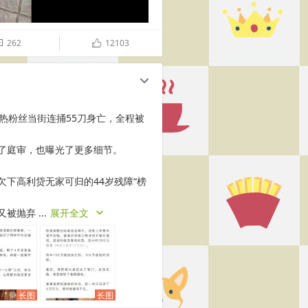
262
12103

ñ
c
热粉丝当街连捅55刀身亡，全程被
了庭审，也曝光了更多细节。
下高利贷无家可归的44岁残障“榜
​​​​...
展开全文
c
长图
长图