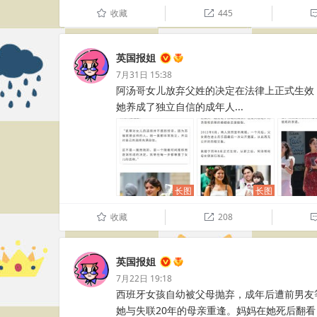
收藏
445
û

英国报姐
7月31日 15:38
阿汤哥女儿放弃父姓的决定在法律上正式生效
她养成了独立自信的成年人... ​​​​
长图
长图
收藏
208
û

英国报姐
7月22日 19:18
西班牙女孩自幼被父母抛弃，成年后遭前男友
她与失联20年的母亲重逢。妈妈在她死后翻