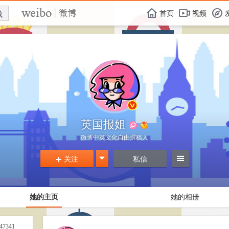
E

F
首页
视频
f
英国报姐
微博中英文化自由撰稿人
关注
g
私信
=
+
她的主页
她的相册
47341