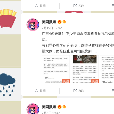
收藏
239
û

英国报姐
7月19日 12:52
广东4名未满14岁少年虐杀流浪狗并拍视频炫
治。
有犯罪心理学研究表明，虐待动物往往是恶性
题大做，而是阻止更可怕的悲剧…… ​​​​
长图
长图
收藏
263
û

英国报姐
7月8日 19:42