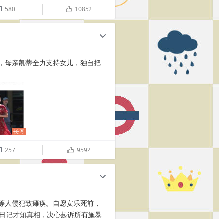
580
10852

ñ
c
，母亲凯蒂全力支持女儿，独自把
长图
257
9592

ñ
c
等人侵犯致瘫痪。自愿安乐死前，
看日记才知真相，决心起诉所有施暴