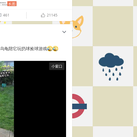
长图
461
21145

ñ
c
岁乌龟陪它玩扔球捡球游戏
小窗口