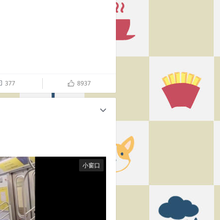
377
8937

ñ
c
小窗口