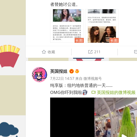
者替她讨公道。 ​​​​
长图
长图
收藏
211
û

英国报姐
7月22日 14:57
来自
微博视频号
纯享版：纽约地铁普通的一天……
OMG你吓到我啦
英国报姐的微博视频
​​​​
L