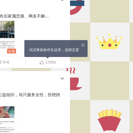
悲痛、网友不解... ​​​​
X
试试将鼠标停在这里，选择态度
长图
616
27050

ñ
c
性公益组织，却只服务女性，拒绝跨