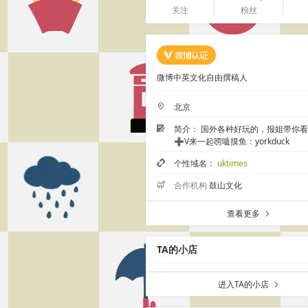
关注
粉丝
微博中英文化自由撰稿人
北京
2
简介： 国外各种好玩的，报姐带你
Ü
➕V来一起唠嗑摸鱼：yorkduck
个性域名：
uktimes
5
合作机构
鼓山文化

查看更多
a
TA的小店
进入TA的小店
a