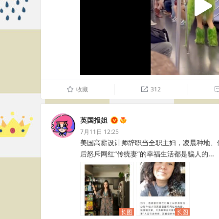
收藏
312
û

英国报姐
7月11日 12:25
美国高薪设计师辞职当全职主妇，凌晨种地、
后怒斥网红“传统妻”的幸福生活都是骗人的... ​​​​
长图
长图