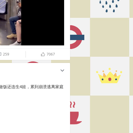
259
7067

ñ
c
做饭还连生4娃，累到崩溃逃离家庭