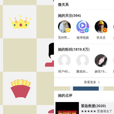
微关系
她的关注(594)
荒村野店老板娘
微博视频
李杰灵
她的粉丝(1819.8万)
用户4044221512
飘落的雨YJW
婉瑶199005
查看更多
a
她的点评
紧急救援(2020)
★★★★★ 受邀请去了