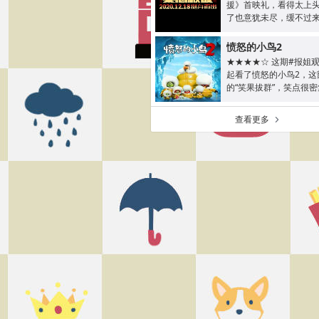
援》首映礼，看得太上
了也意犹未尽，缓不过来。
愤怒的小鸟2
★★★★☆ 这期#报姐
起看了愤怒的小鸟2，这
的“笑果拔群”，笑点很密集
查看更多
a