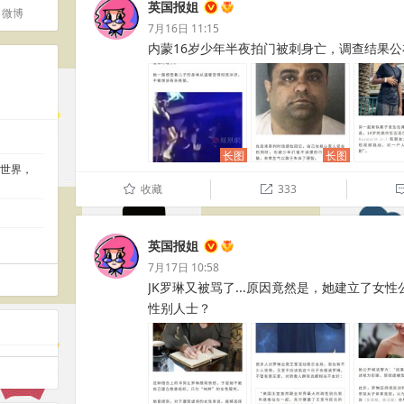
英国报姐
微博
7月16日 11:15
内蒙16岁少年半夜拍门被刺身亡，调查结果公布后家属
长图
长图
看世界，
收藏
333
û

英国报姐
7月17日 10:58
JK罗琳又被骂了...原因竟然是，她建立了女
性别人士？ ​​​​