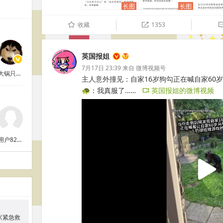
长图
长图
收藏
1353
û

英国报姐
7月17日 23:39
来自
微博视频号
大锅只是喝醉
主人意外撞见：自家16岁狗勾正在喊自家60
🐢：我真服了……
英国报姐的微博视频
​​​​
L
用户8296685143
《紧急救