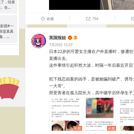
头了，结束
在...
收藏
794
û

观影团#一
部是真真
，...
英国报姐
7月20日 15:37
日本22岁的可爱女主播在户外直播时，惨遭狂
直播出去。
这件事情引起轩然大波，时隔一年后最近开启
犯下残忍凶案的凶手，是被她骗到破产、诱导欠
一大哥”。
而受害者在孤儿院长大，高中辍学后怀孕生子又被抛弃 
长图
长图