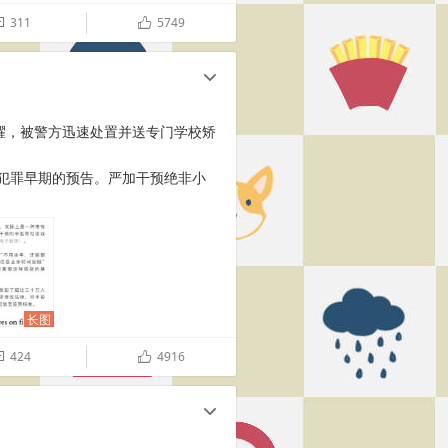
311
5749

ñ
c
耀，被警方迅速处置并送专门学校矫
犯罪早期的预告。严加干预绝非小
长图
424
4916

ñ
c