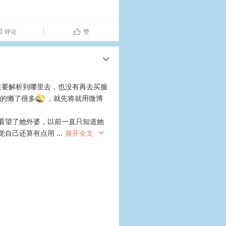
评论
赞

ñ
c
知道要解析到哪里去，也没有再去买服
真的懒了很多
，就先将就用微博
看望了她外婆，以前一直只知道她
有点用 ​​​​...
展开全文
c