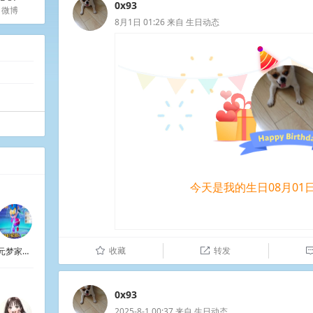
0x93
微博
8月1日 01:26
来自
生日动态
今天是我的生日08月01
收藏
转发
元梦家园日记
û

0x93
2025-8-1 00:37
来自
生日动态