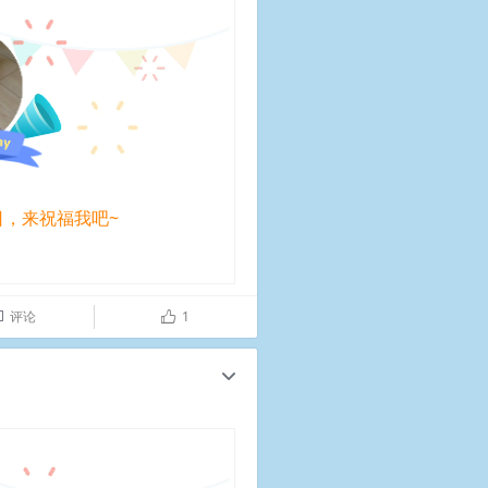
日，来祝福我吧~
评论
1

ñ
c