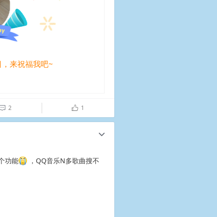
日，来祝福我吧~
2
1

ñ
c
个功能
，QQ音乐N多歌曲搜不