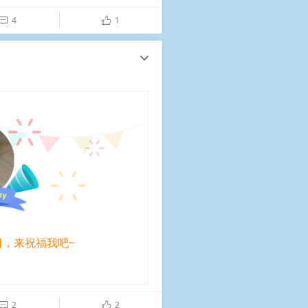
4
1

ñ
c
日，来祝福我吧~
2
2

ñ