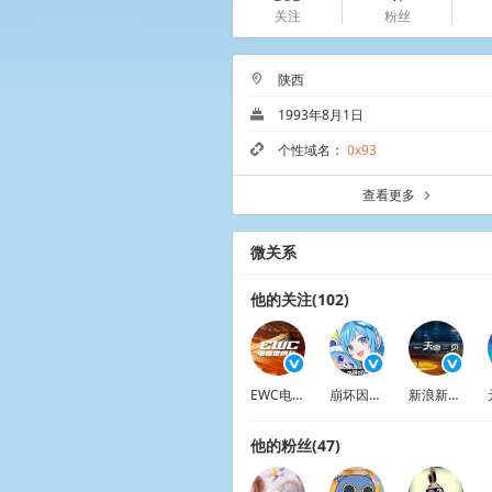
关注
粉丝
陕西
2
1993年8月1日
ö
个性域名：
0x93
5
查看更多
a
微关系
他的关注(102)
EWC电竞世俱杯
崩坏因缘精灵
新浪新闻一天零一页
他的粉丝(47)