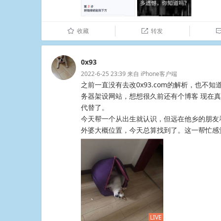
收藏
转发
û

0x93
2022-6-25 23:39
来自
iPhone客户端
之前一直没有去改0x93.com的解析，也不
务器架设网站，想想很久前还有个博客 现在
代替了。
今天帮一个从出生就认识，但远在他乡的朋友
外婆大概位置，今天总算找到了。这一帮忙感觉自己还算
LIVE