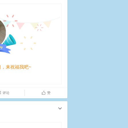
日，来祝福我吧~
评论
赞

ñ
c