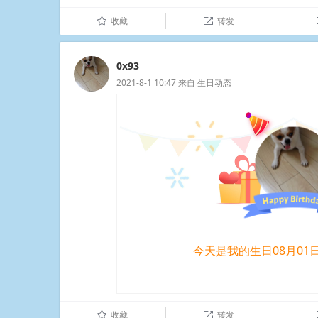
收藏
转发
û

0x93
2021-8-1 10:47
来自
生日动态
今天是我的生日08月01
收藏
转发
û
