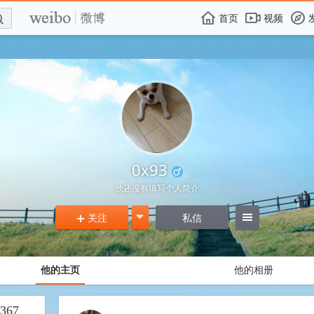
E

F
首页
视频
f
0x93
他还没有填写个人简介
关注
g
私信
=
+
他的主页
他的相册
367