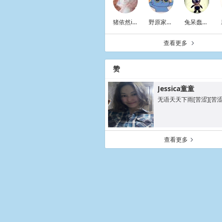
猪依然isOnFi涂re
野原家小女儿
兔呆蠢嘻嘻
查看更多
a
赞
Jessica童童
无语天天下雨[苦涩][苦涩] ​​
查看更多
a