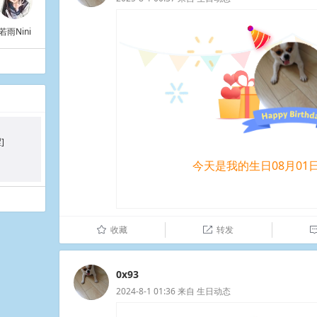
若雨Nini
​​
今天是我的生日08月01
收藏
转发
û

0x93
2024-8-1 01:36
来自
生日动态