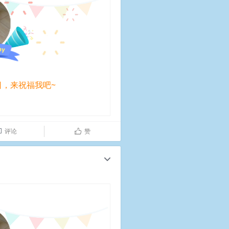
日，来祝福我吧~
评论
赞

ñ
c