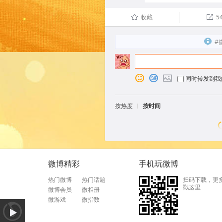
收藏
5
û

#
o

p
同时转发到我
按热度
按时间
微博精彩
手机玩微博
热门微博
热门话题
扫码下载，更
戳这里
微博会员
微相册
微游戏
微指数