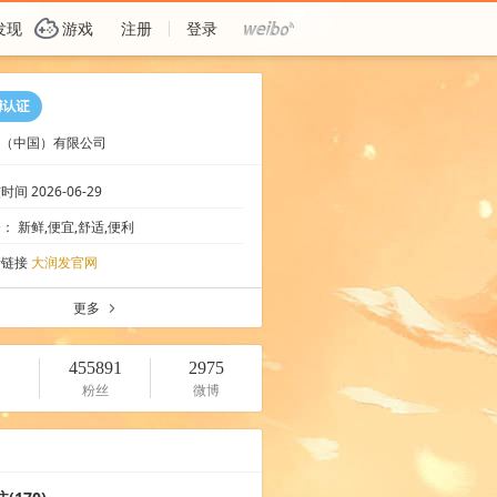
G
发现
游戏
注册
登录
（中国）有限公司
间 2026-06-29
： 新鲜,便宜,舒适,便利
情链接
大润发官网
更多
a
455891
2975
粉丝
微博