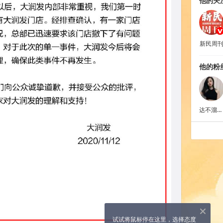
他的关注
新民周
他的粉丝
达不溜星球
X
试试将鼠标停在这里，选择态度