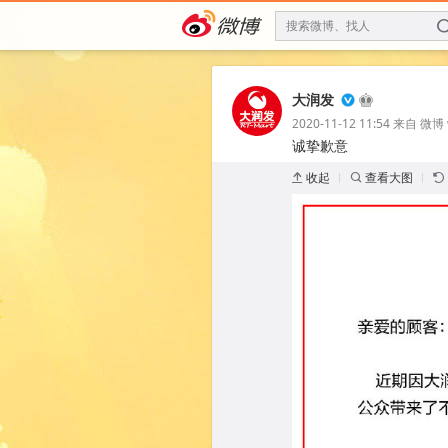
搜索微博、找人
大润发
2020-11-12 11:54
来自
微博 
诚挚歉意 ​​​​
收起
查看大图
k
f
m