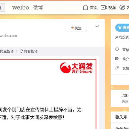
E

F
首页
视频
f
c
关注
+
weibo.com
康成投资
ü
审核时
向左旋转
向右旋转
n
简介
Ü
友
T
200
关注
微关系