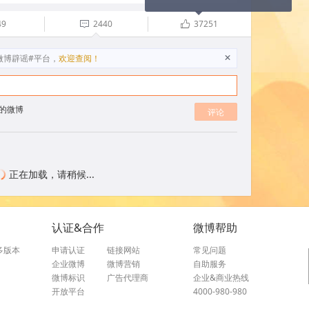
49
2440
37251

ñ
微博辟谣#平台，
欢迎查阅！
X
的微博
评论
正在加载，请稍候...
认证&合作
微博帮助
多版本
申请认证
链接网站
常见问题
企业微博
微博营销
自助服务
微博标识
广告代理商
企业&商业热线
开放平台
4000-980-980