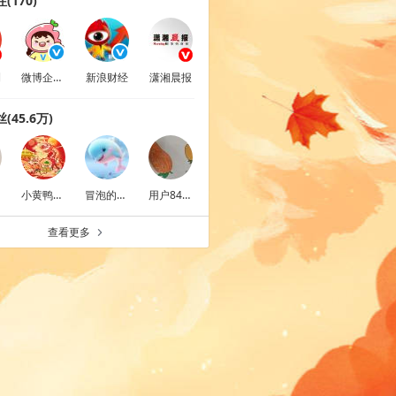
(170)
刊
微博企业商业客服
新浪财经
潇湘晨报
(45.6万)
小黄鸭2025
冒泡的橘子汽水y
用户8409933423
查看更多
a