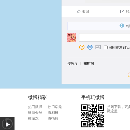
收藏
转
û

#
o

p
同时转发到我
按热度
按时间
微博精彩
手机玩微博
热门微博
热门话题
扫码下载，更
戳这里
微博会员
微相册
微游戏
微指数