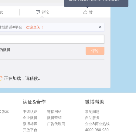
发
评论
赞

ñ
微博辟谣#平台，
欢迎查阅！
X
的微博
评论
正在加载，请稍候...
认证&合作
微博帮助
多版本
申请认证
链接网站
常见问题
企业微博
微博营销
自助服务
微博标识
广告代理商
企业&商业热线
开放平台
4000-980-980