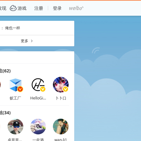
G
发现
游戏
注册
登录
： 俺也一样
更多
a
(62)
蚁工厂
HelloGitHub
卜卜口
(34)
卓哥哥WZY
一盆酒
wan-li1