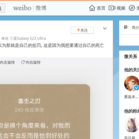
E

F
首页
视频
f
简介
Ü
c
关注
+
 来自
三星Galaxy S23 Ultra
以为那就是自己的惩罚, 这是因为我想要通过自己的死亡
​
微关系
向左旋转
向右旋转
n
他的关注
重返未来1999
他的粉丝
高豆毙汤娃