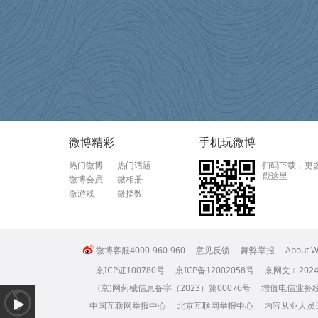
微博精彩
手机玩微博
热门微博
热门话题
扫码下载，更
戳这里
微博会员
微相册
微游戏
微指数
微博客服4000-960-960
意见反馈
舞弊举报
About W
京ICP证100780号
京ICP备12002058号
京网文﹝2024
(京)网药械信息备字（2023）第00076号
增值电信业务经营
中国互联网举报中心
北京互联网举报中心
内容从业人员