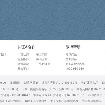
认证&合作
微博帮助
多版本
申请认证
链接网站
常见问题
企业微博
微博营销
自助服务
微博标识
广告代理商
企业&商业热线
开放平台
4000-980-980
eibo
微博招聘
新浪网导航
违规内容投诉010-60618076
投诉处理大厅
D
﹞0012-005号
（京）网械平台备字（2022）第00006号
京食药网食备2022100
许可证B2-20140447
增值电信业务经营许可证京B2-20221511
乙测资字1151
违法违规行为举报
网络110报警服务
北京文化市场举报热线
中国互联网协会