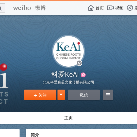
E

F
首页
视频
f
科爱KeAi
北京科爱森蓝文化传播有限公司
关注
g
私信
=
+
主页
简介