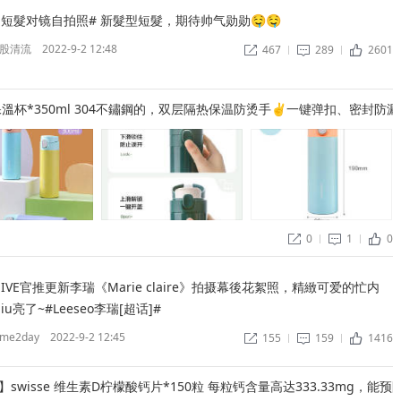
短髮对镜自拍照# 新髮型短髮，期待帅气勋勋🤤🤤 ​
股清流
2022-9-2 12:48
467
289
2601


ñ
保溫杯*350ml 304不鏽鋼的，双层隔热保温防烫手✌一键弹扣、密封防漏
0
1
0


ñ
】IVE官推更新李瑞《Marie claire》拍摄幕後花絮照，精緻可爱的忙内
u亮了~#Leeseo李瑞[超话]# ​
me2day
2022-9-2 12:45
155
159
1416


ñ
5】swisse 维生素D柠檬酸钙片*150粒 每粒钙含量高达333.33mg