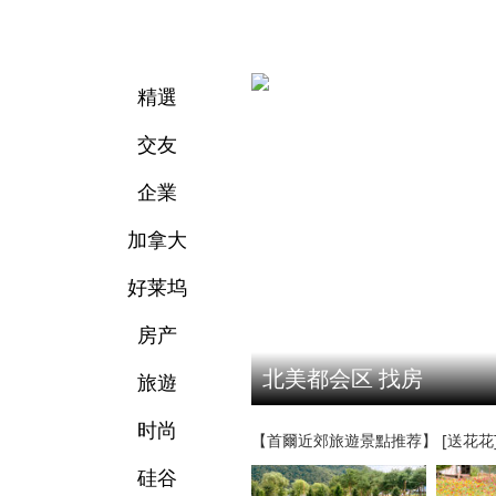
精選
交友
企業
加拿大
好莱坞
房产
北美都会区 找房
旅遊
时尚
【首爾近郊旅遊景點推荐】 [送花花]
硅谷