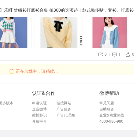
9起】乐町 針織衫打底衫合集 拍300的选项起！歀式敲多哒，套衫、打底衫
0
1
0


ñ
正在加载中，请稍候...
认证&合作
微博帮助
更多版本
申请认证
链接网站
常见问题
企业微博
广告服务
自助服务
微博标识
广告代理商
企业&商业热线
开放平台
4000-980-980