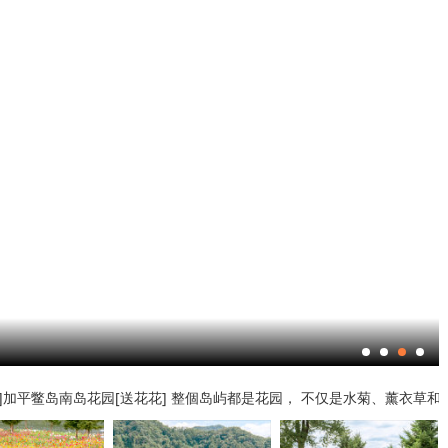
加平鳖岛南岛花园[送花花] 整個岛屿都是花园， 不仅是水菊、薰衣草和罂粟等 