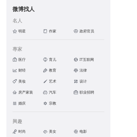
微博找人
名人
明星
作家
政府官员
🚀天气慢慢涼了，可以提前备上了 ​
專家
医疗
育儿
IT互联网
财经
教育
法律
美妆
艺术
设计
房产家装
汽车
职业招聘
婚庆
宗教
興趣
时尚
美女
电影
，能预防骨质疏鬆、缓解腰痠背痛等[举手]柠檬酸钙更好吸收还不伤胃~ 孕妈妈、老