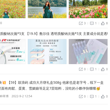
00
3
1
8


ñ
明质酸钠次抛*5支 【19.9】敷尔佳 透明质酸钠次抛*5支 主要成分就
0
1
0


ñ
8g 他家也是老字号，线下一盒
里面有肉鬆、蛋黄、雪媚娘等足足7层馅料，没吃的小夥伴快嚐嚐🥳 ​
种草博
2022-9-2 12:54
0
1
0


ñ