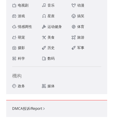
电视剧
音乐
动漫
游戏
星座
搞笑
情感两性
运动健身
体育
萌宠
美食
旅游
摄影
历史
军事
.97/片，含高浓度透明质酸，主打深度补水保湿💦 ​
科学
数码
機构
政务
媒体
DMCA投诉/Report
a