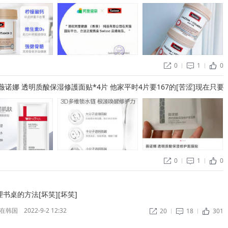
0
1
0


ñ
】薇诺娜 透明质酸保湿修護面贴*4片 他家平时4片要167的[苦涩]现在只要9
0
1
0


ñ
书桌的方法[坏笑][坏笑] ​
在韩国
2022-9-2 12:32
20
18
301


ñ