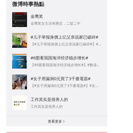
微博時事熱點
金鹰奖
金鹰奖女主没有懸念，二提二中 ​​​​
#儿子举报身價上亿父亲说家已破碎#
是透明质酸钠，主打深度保湿，修護敏感💧皮肤干痒、泛紅的姐妹都能用 ​
【#儿子举报身價上亿父亲说家已破碎#】#儿子举报身價上亿父亲虚假诉讼# 儿子举报身價上亿父亲，冒用他人身份办假结婚证给私生子落户。儿子窦先生称：我本人也是媒体人，深知舆论是双刃剑，之所以通过媒体發聲，是因为這個家已经破碎，我父亲做了人很难做出來的事情，爲了不让我母亲拿到她应有的家庭财 ​​​​
#6图看我国海洋经济稳步增长#
【#6图看我国海洋经济稳步增长#】#数读上半年海洋经济發展成绩单#海洋生产总值5.5万亿元，海洋船舶新承接订单量、完工量和手持订单量全面上涨……自然资源部近日發佈的數據显示，上半年，我国海洋经济实现稳步增长，發展势头良好，發展韧性持续彰显。（人民网）http://t.cn/AXCgxHgl ​​​​
#女子用漏洞0元買了3千臺電器#
【#女子用漏洞0元買了3千臺電器#】#女子發現漏洞薅3千台家电租仓库存放# 前不久，成都警方在一间民房内，查獲了大量堆积如山的未拆封商品。令人难以置信的是，这上千件崭新的电器，竟然全是犯罪嫌疑人张某“薅羊毛”所得，甚至大部分都是“零元购”。今年5月30日，某电商平臺公司的工作人员来到成都市 ​​​​
工作其实是很养人的
工作其实是很养人的 ​​​​
查看更多
a