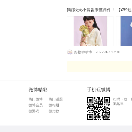
[哇]秋天小装备来整两件！ 【¥5
好物种草博
2022-9-2 12:30
微博精彩
手机玩微博
热门微博
热门话题
扫码下载，
戳这里
微博会员
微相册
微游戏
微指数