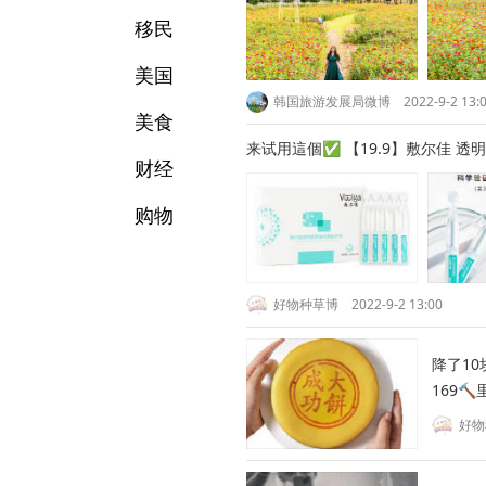
移民
美国
韩国旅游发展局微博
2022-9-2 13:
美食
来试用這個✅ 【19.9】敷尔佳 透
财经
购物
好物种草博
2022-9-2 13:00
降了10块💥 【59】鼓浪屿 成功大月饼礼盒50
169
好物