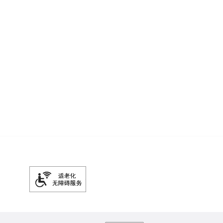
、小外套都有[哈哈]面料柔软好搭配，感觉现在穿正合適~ ​