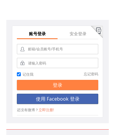
账号登录
安全登录
请输入密码
忘记密码
记住我
登录
使用 Facebook 登录
立即體驗100筆免佣金交易
还没有微博？
立即注册!
各種鲜花盛开~ #鳖岛国际爵士乐节# ~9.5 這個週末去鳖岛如何😊 📍鳖