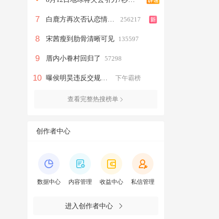
7
白鹿方再次否认恋情谣言
256217
8
宋茜瘦到肋骨清晰可见
135597
9
厝内小眷村回归了
57298
10
曝侯明昊违反交规被约谈
下午霸榜
查看完整热搜榜单
创作者中心
数据中心
内容管理
收益中心
私信管理
进入创作者中心