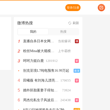
登录/注册
微博热搜
刷新
我的
热搜
1
直播自杀日本女网红已身亡
当前爆词
2
粉丝Mina被大规模网暴
上午霸榜
3
呵呵力挺白鹿
1201912
别克至境L7纯电预售16.99万起
4
田曦薇 有刘海儿漂亮没刘海儿也漂亮
170655
5
婚外胚胎案妻子得知胚胎销毁双手颤抖
73924
6
周杰伦私生子风波后首现身
243438
8月12日地球将失去引力7秒系谣言