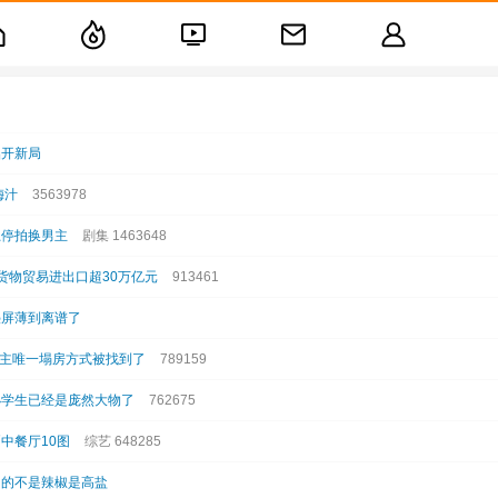
础开新局
梅汁
3563978
思停拍换男主
剧集 1463648
货物贸易进出口超30万亿元
913461
叠屏薄到离谱了
男主唯一塌房方式被找到了
789159
小学生已经是庞然大物了
762675
中餐厅10图
综艺 648285
胃的不是辣椒是高盐