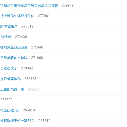
来轮胎致车主昏迷爱车独自完成全套救援
279949
银行上班你午休银行午休
277081
短剧 雷霆视角
275512
 进组难
274439
被赞现象级超级巨星
272446
生子继承权你支持吗
271860
儿长这么大了
270362
就是抑郁躯体化
268428
被王俊凯气得下蹲
267283
266509
枪击已致7死
265918
发现眼镜王蛇一家38口
263819