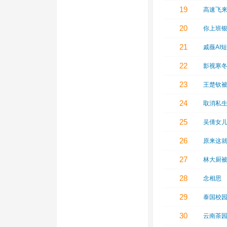
19
高速飞
20
你上班
21
戚薇AI
22
影视寒冬
23
王楚钦
24
取消私
25
吴倩女
26
原来这
27
林大厨
28
念相思
29
泰国校园
30
云南茶园