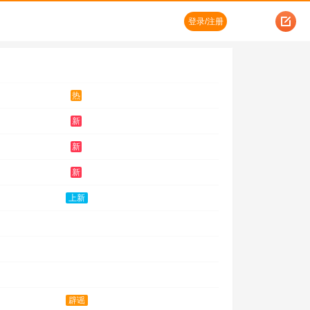
登录/注册
热
新
新
新
上新
辟谣