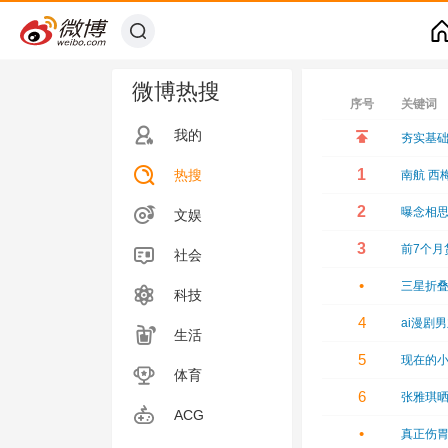
微博热搜
序号
关键词
我的
夯实基
1
热搜
南航 西
2
曝念相
文娱
3
前7个月
社会
•
三星折
科技
4
ai漫剧
生活
5
现在的
体育
6
张雅琪晒
ACG
•
真正伤