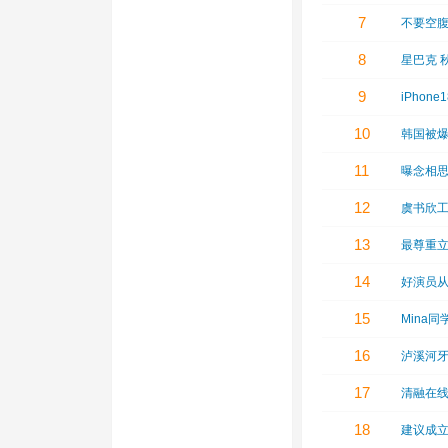
7
不要空
8
星巴克 
9
iPhon
10
韩国被
11
曝念相思
12
虞书欣
13
最尊重
14
好演员
15
Mina同
16
泸溪河
17
清融在
18
建议成