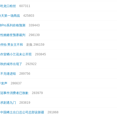
腹吃龙口粉丝
607311
秋天第一场商战
425803
e18Pro系列价格预测
339443
爆性贿赂世预赛裁判
298139
停拍 男女主不和
剧集 296159
工作室晒小兰花未公开照
293845
立秋的城市出现了
292922
从不无缝进组
289756
学发声
286637
牙冠事件消费者已致歉
283979
线求剧透九门
283819
立中国稀土出口总公司总部设新疆
281868