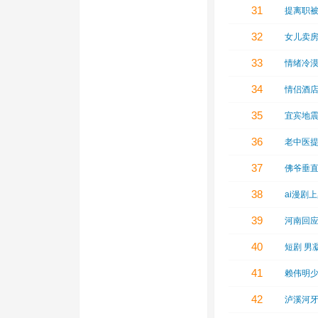
31
提离职
32
女儿卖房
33
情绪冷
34
情侣酒
35
宜宾地
36
老中医
37
佛爷垂
38
ai漫剧
39
河南回
40
短剧 男
41
赖伟明
42
泸溪河牙