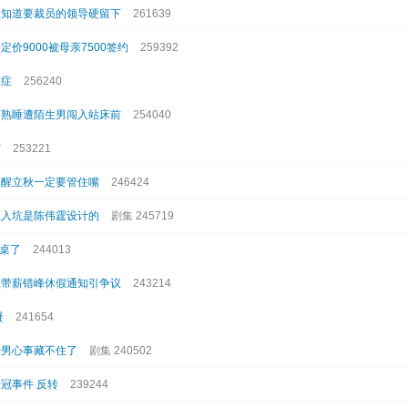
被知道要裁员的领导硬留下
261639
定价9000被母亲7500签约
259392
漠症
256240
店熟睡遭陌生男闯入站床前
254040
震
253221
提醒立秋一定要管住嘴
246424
直入坑是陈伟霆设计的
剧集 245719
上桌了
244013
应带薪错峰休假通知引争议
243214
凝
241654
少男心事藏不住了
剧集 240502
冠事件 反转
239244