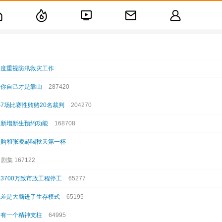
高度重视防汛救灾工作
有你自己才是靠山
287420
7场比赛性贿赂20名裁判
204270
票新增新生预约功能
168708
闪购和张凌赫喝秋天第一杯
剧集 167122
3700万致市政工程停工
65277
气差是大脑进了生存模式
65195
只有一个精神支柱
64995