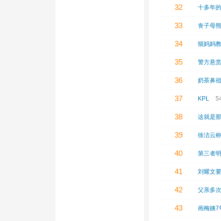
32
十多年
33
丧子母
34
猫妈妈
35
警方悬赏
36
奶茶鼻
37
KPL
5
38
这就是
39
徐洁云称
40
第三者
41
刘耀文
42
父亲多
43
画梅姨7