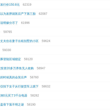
发行价150.8元
62319
孕以为发胖就医后产下第三胎
62087
阂说明缘分尽了
61996
告
59765
管丈夫住在妻子出租别墅的小区
59624
59330
海豚登陆区域锁定
59120
汉投资20多万养鱼无人收购
58947
语的时候真的会笑出声
58760
录仪拍下女子从行驶货车上跳下
58632
洞0元买了3千台电器
58282
头盖骨下落不明之谜
58190