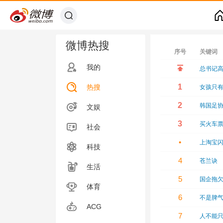
微博热搜
序号
关键词
我的
总书记
1
热搜
女孩只
2
韩国足协
文娱
3
买火车
社会
•
上淘宝
科技
4
苍兰诀
生活
5
国企拖欠
体育
6
不是脾
ACG
7
人不能