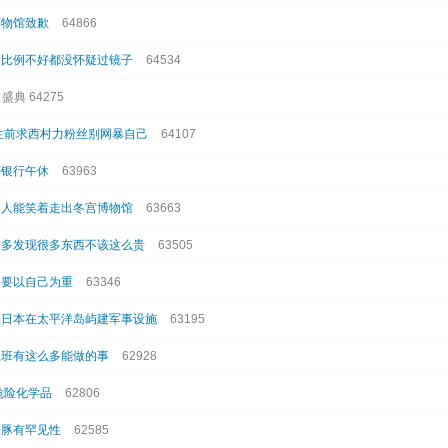
博物馆致歉
64866
己比例不好都没怀疑过镜子
64534
盛典 64275
轻生前求西村力粉丝别网暴自己
64107
评银行午休
63963
国人能笑着走出冬宫博物馆
63663
多多发现很多东西不该这么贵
63505
定要以自己为重
63346
应日本在太平洋岛屿建军事设施
63195
上班有这么多能做的事
62928
危险化学品
62806
海豚有罕见性
62585