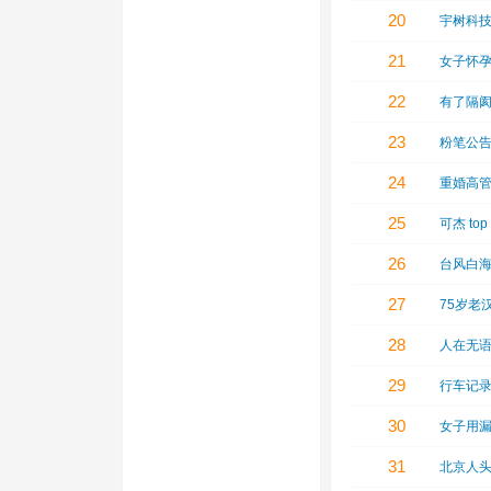
20
宇树科技
21
女子怀
22
有了隔
23
粉笔公
24
重婚高
25
可杰 top
26
台风白
27
75岁老
28
人在无
29
行车记
30
女子用漏
31
北京人