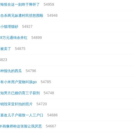
的悔恨在这一刻终于释怀了
54959
熊击杀两兄妹遭村民愤怒围殴
54946
教小猫埋猫砂
54927
8万元通缉余井红
54899
祖被卖了
54875
4823
那种报仇的西瓜
54796
有小米用户宠物叫孩go
54785
明知男方已婚仍育三子获刑
54748
要销毁宋亚轩拍的照片
54720
次篡改儿子户籍致一人三户口
54686
年画像师称这张脸让我厌恶
54667