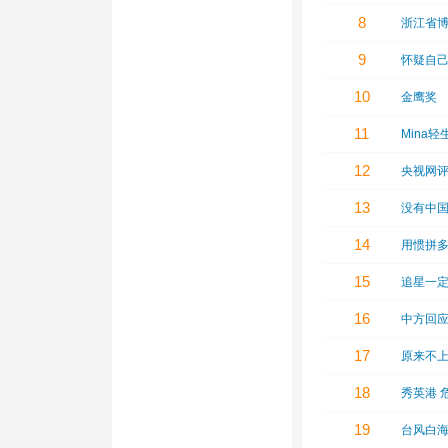
8
浙江省
9
怀疑自
10
金鹰奖
11
Mina
12
央视网
13
没有中
14
用惯拼
15
追星一
16
中方回
17
原来不
18
秀英港 
19
台风白