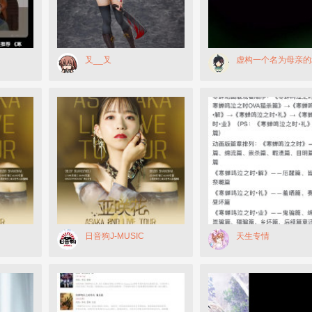
叉__叉
虚构一个名为母亲的
日音狗J-MUSIC
天生专情