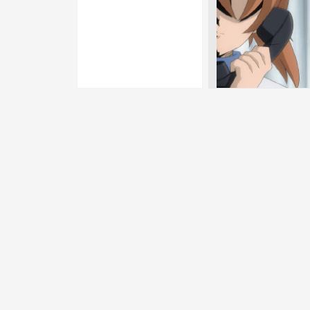
咕咕龟苓膏
FemslashAmateu