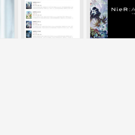
澡起澡睡
織屋Oriya
r_V2
神居冰绘
齐Soda木yu