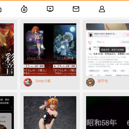
Jump小酱
甜芋包