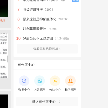
7
演员进组频率
52953
8
原来这就是抑郁躯体化
294766
地狱
9
刘亦菲用脸开挂
76896
10
好演员从不无缝进组
14:54登顶
查看完整热搜榜单
创作者中心
数据中心
内容管理
收益中心
私信管理
进入创作者中心