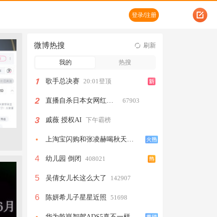
登录/注册
微博热搜
刷新
我的
热搜
1
歌手总决赛
20:01登顶
2
直播自杀日本女网红已身亡
67903
3
戚薇 授权AI
下午霸榜
上淘宝闪购和张凌赫喝秋天第一杯
4
幼儿园 倒闭
408021
5
吴倩女儿长这么大了
142907
6
陈妍希儿子星星近照
51698
华为乾崑智驾ADS5真不一样