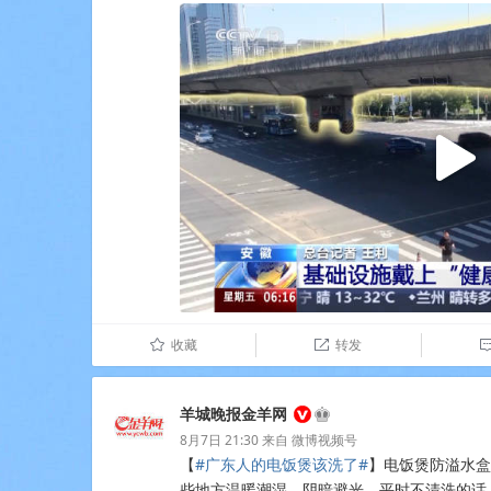
收藏
转发
û

羊城晚报金羊网
8月7日 21:30
来自
微博视频号
【
#广东人的电饭煲该洗了#
】电饭煲防溢水盒
些地方温暖潮湿、阴暗避光，平时不清洗的话，