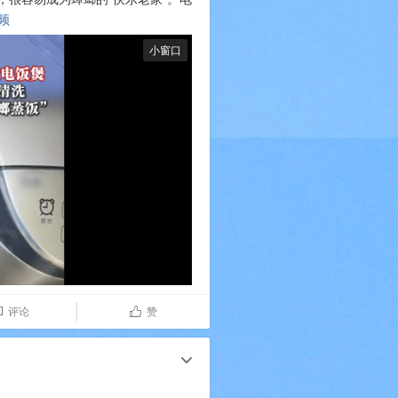
频
​​​​
小窗口
评论
赞

ñ
c