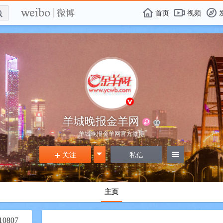
E

F
首页
视频
f
羊城晚报金羊网
羊城晚报金羊网官方微博
关注
g
私信
=
+
主页
10807