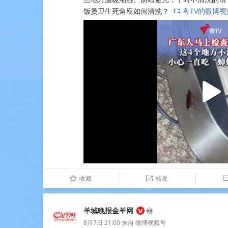
饭煲卫生死角应如何清洗？
粤TV的微博视
L
收藏
转发
û

羊城晚报金羊网
8月7日 21:00
来自
微博视频号