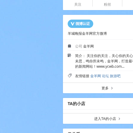
关注
粉丝
羊城晚报金羊网官方微博
公司
金羊网
3
简介： 关注你的关注，关心你的关
Ü
未思，鸣你所未鸣，金羊网，打造最有
的新闻网站！www.ycwb.com...
友情链接
金羊网
论坛
旅游吧
T
更多
a
TA的小店
进入TA的小店
a