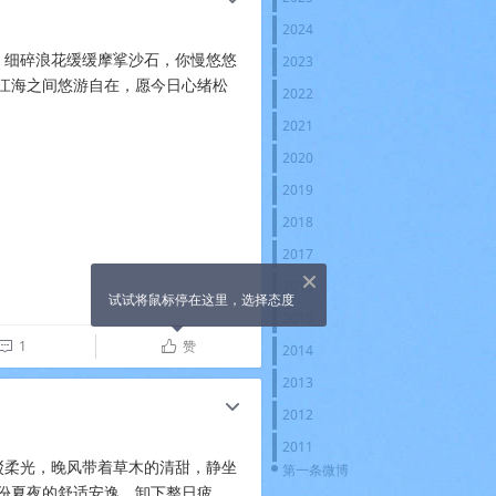
2024
，细碎浪花缓缓摩挲沙石，你慢悠悠
2023
江海之间悠游自在，愿今日心绪松
2022
2021
2020
2019
2018
2017
X
2016
试试将鼠标停在这里，选择态度
2015
1
赞

ñ
2014
2013
c
2012
2011
驳柔光，晚风带着草木的清甜，静坐
第一条微博
份夏夜的舒适安逸，卸下整日疲