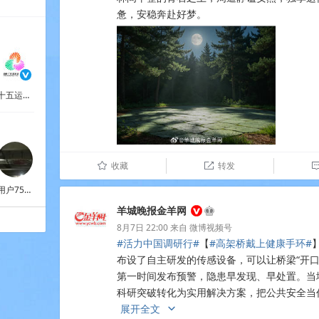
惫，安稳奔赴好梦。 ​​​​
十五运会组委会
收藏
转发
û

用户7539801724
羊城晚报金羊网
8月7日 22:00
来自
微博视频号
#活力中国调研行#
【
#高架桥戴上健康手环#
布设了自主研发的传感设备，可以让桥梁“开口
第一时间发布预警，隐患早发现、早处置。当
科研突破转化为实用解决方案，把公共安全当作科创产
展开全文
c