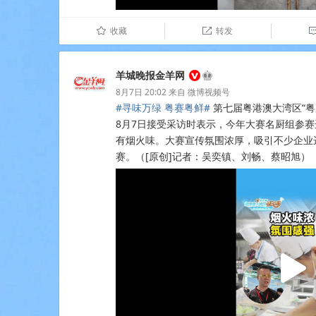
收藏
转发
û

羊城晚报金羊网
8月7日 20:02
来自
微博视频号
#寻味万绿 粤赛粤鲜#
第七届粤港澳大湾区“粤
8月7日接受采访时表示，今年大赛名厨组参
有烟火味。大赛宣传氛围浓厚，吸引不少企业
赛。（[原创]记者：吴奕镇、刘畅、蔡昭旭）