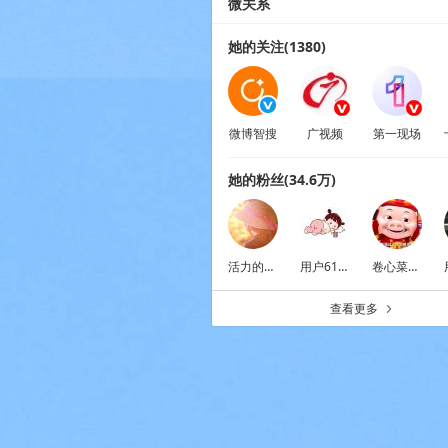
微关系
她的关注(1380)
微博智搜
广视频
第一现场
她的粉丝(34.6万)
活力的二两
用户6196654439
卷心菜不相信爱情
查看更多
a