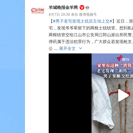
羊城晚报金羊网
8月7日 20:30
来自
微博视频号
【
#男子老宅发现土铳后主动上交#
】近日，浙
宅，发现爷爷辈留下的两根土铳铳管。想到私
两根铳管交给江山市公安局江郎山派出所民警
弹药属于违法犯罪行为，广大群众若发现枪支
公 ​​​​...
展开全文
c