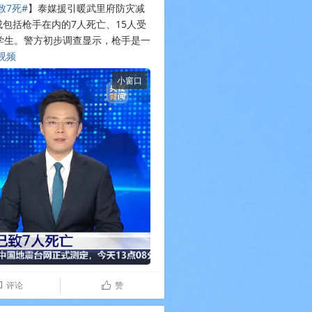
致7死#
】泰媒援引暖武里府防灾减
包括枪手在内的7人死亡、15人受
学生。警方初步调查显示，枪手是一
视频
​​​​
小窗口
评论
赞

ñ