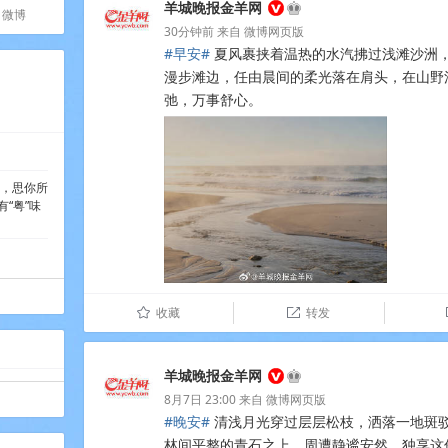
羊城晚报金羊网
微博
30分钟前
来自
微博网页版
#早安#
夏风裹挟着温热的水汽拂过浅滩沙洲
漫步滩边，任由晨间的柔光落在肩头，在山野
弛，万事舒心。 ​​​​
心，思你所
“粤”味
收藏
转发
û

羊城晚报金羊网
8月7日 23:00
来自
微博网页版
#晚安#
清浅月光穿过层层松枝，洒落一地斑
林间平整的青石之上，周遭静谧安然，独享这