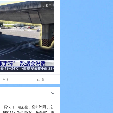
小窗口
评论
赞

ñ
c
、喷气口、电热盘、密封胶圈，这
很容易成为蟑螂的“快乐老家”。电