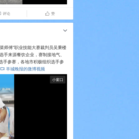
评论
赞

ñ
c
菜师傅”职业技能大赛裁判员吴秉楼
赛选手来源餐饮企业，赛制接地气、
选手参赛，各地市积极组织选手参
羊城晚报的微博视频
​​​​
L
小窗口