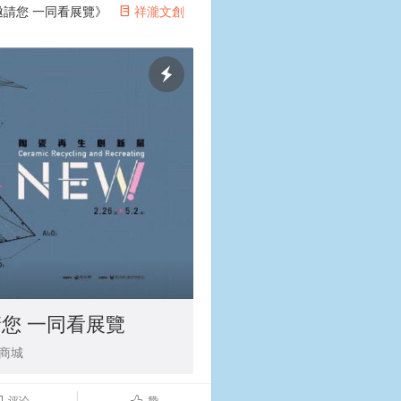
邀請您 一同看展覽》
祥瀧文創
°

您 一同看展覽
商城
评论
赞

ñ