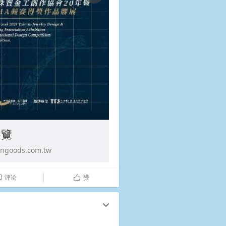
展覽
ods.com.tw
评论
赞

ñ
c