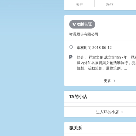
关注
粉丝
祥瀧股份有限公司
ü
审核时间 2013-06-12
简介： 祥瀧文創 成立於1997年，
Ü
國內外知名展覽與文創活動執行，從
規劃、活動策劃、展覽策劃、...
更多
a
TA的小店
进入TA的小店
a
微关系