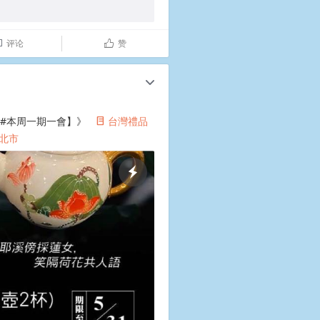
评论
赞

ñ
c
【#本周一期一會】》
台灣禮品
°
新北市
​​​​
