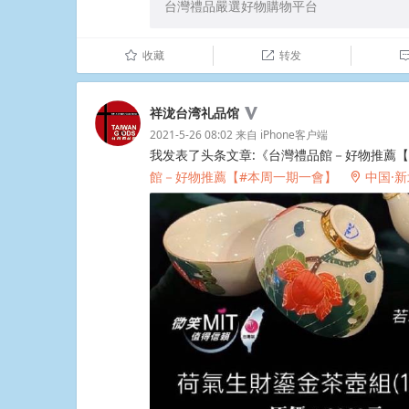
台灣禮品嚴選好物購物平台
收藏
转发
û

祥泷台湾礼品馆
2021-5-26 08:02
来自
iPhone客户端
我发表了头条文章:《台灣禮品館－好物推薦
館－好物推薦【#本周一期一會】
中国·
2