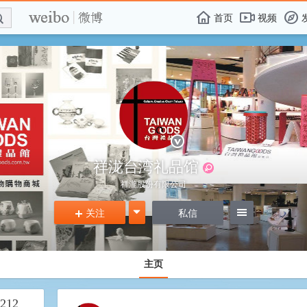
E

F
首页
视频
f
祥泷台湾礼品馆
祥瀧股份有限公司
关注
g
私信
=
+
主页
212