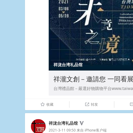
祥泷台湾礼品馆
祥瀧文創－邀請您 一同看
台灣禮品館－嚴選好物購物平台www.taiwango
收藏
转发
û

祥泷台湾礼品馆
2021-3-11 09:50
来自
iPhone客户端