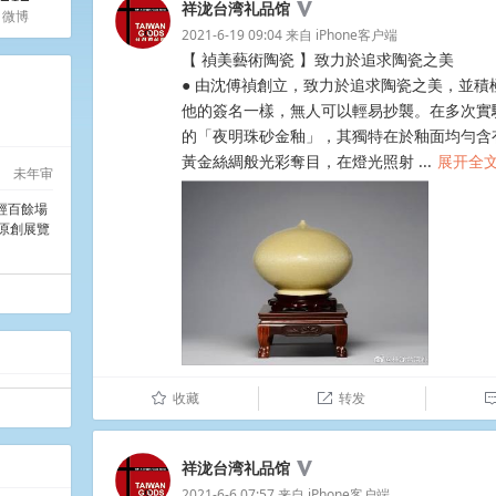
祥泷台湾礼品馆
微博
2021-6-19 09:04
来自
iPhone客户端
【 禎美藝術陶瓷 】致力於追求陶瓷之美
● 由沈傅禎創立，致力於追求陶瓷之美，並
他的簽名一樣，無人可以輕易抄襲。在多次實
的「夜明珠砂金釉」，其獨特在於釉面均勻含
黃金絲綢般光彩奪目，在燈光照射 ​​​​...
展开全
未年审
歷經百餘場
原創展覽
收藏
转发
û

祥泷台湾礼品馆
2021-6-6 07:57
来自
iPhone客户端