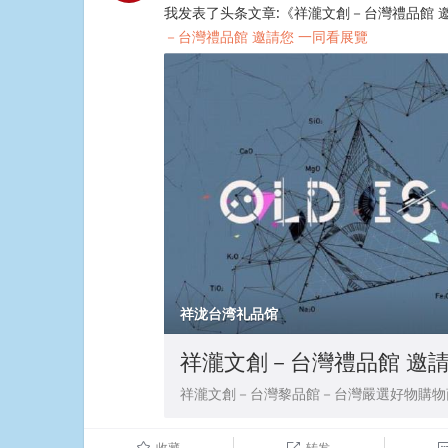
我发表了头条文章:《祥瀧文創－台灣禮品館 
－台灣禮品館 邀請您 一同看展覽
​​​​
祥泷台湾礼品馆
祥瀧文創－台灣禮品館 邀請
祥瀧文創－台灣黎品館－台灣嚴選好物購物
收藏
转发
û
