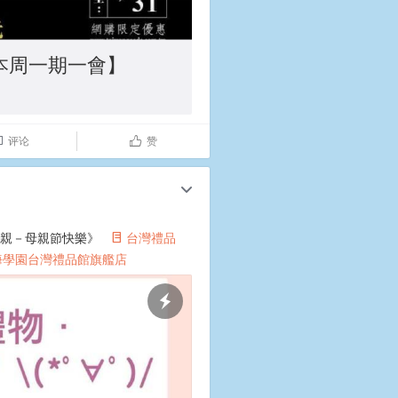
本周一期一會】
评论
赞

ñ
c
母親－母親節快樂》
台灣禮品
°
海學園台灣禮品館旗艦店
​​​​
