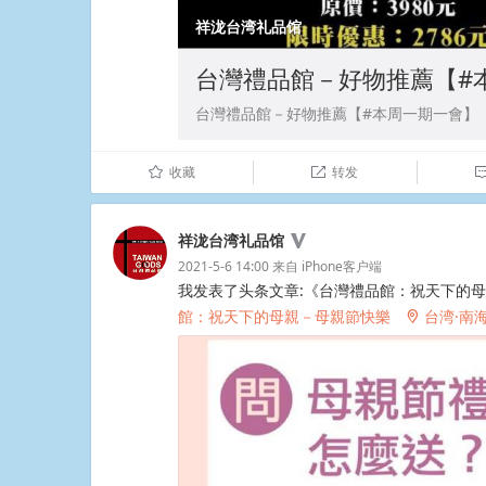
祥泷台湾礼品馆
台灣禮品館－好物推薦【#
台灣禮品館－好物推薦【#本周一期一會】
收藏
转发
û

祥泷台湾礼品馆
2021-5-6 14:00
来自
iPhone客户端
我发表了头条文章:《台灣禮品館：祝天下的
館：祝天下的母親－母親節快樂
台湾·南
2