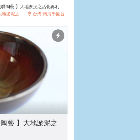
陶驛陶藝 】大地淤泥之活化再利
地淤泥之...
台湾·南海學園台
2

陶藝 】大地淤泥之