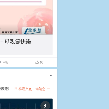
－母親節快樂
评论
赞

ñ
c
看展覽》
祥瀧文創－邀請您 一
°
