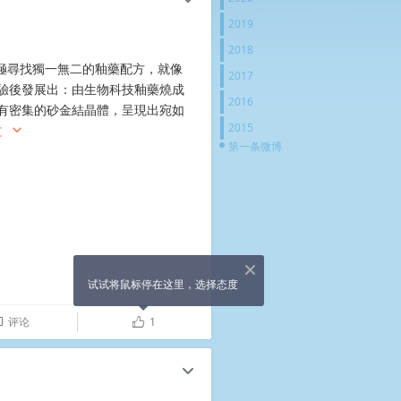
2019
2018
積極尋找獨一無二的釉藥配方，就像
2017
驗後發展出：由生物科技釉藥燒成
2016
有密集的砂金結晶體，呈現出宛如
2015
文
c
第一条微博
X
试试将鼠标停在这里，选择态度
评论
1

ñ
c