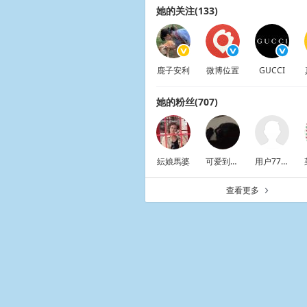
她的关注(133)
鹿子安利
微博位置
GUCCI
她的粉丝(707)
紜娘馬婆
可爱到不行之人
用户77333189666469
查看更多
a