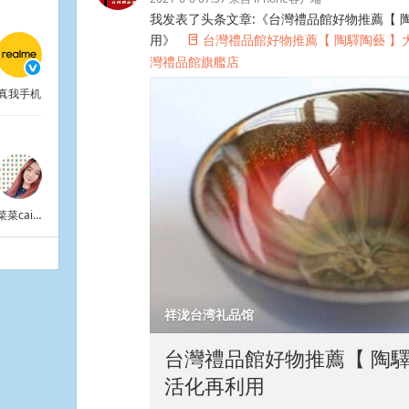
我发表了头条文章:《台灣禮品館好物推薦【 
用》
台灣禮品館好物推薦【 陶驛陶藝 】大
°
灣禮品館旗艦店
​​​​
真我手机
菜菜caiyingying
祥泷台湾礼品馆
台灣禮品館好物推薦【 陶驛
活化再利用