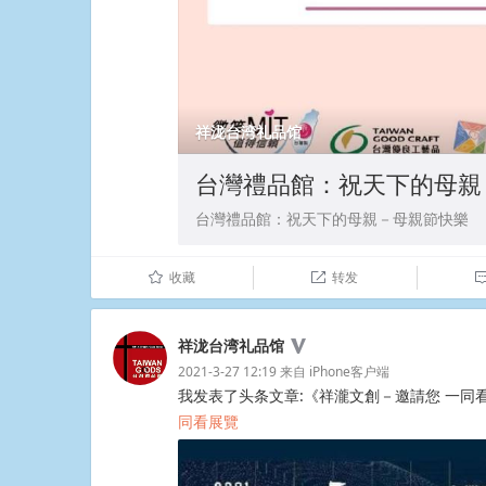
祥泷台湾礼品馆
台灣禮品館：祝天下的母親
台灣禮品館：祝天下的母親－母親節快樂
收藏
转发
û

祥泷台湾礼品馆
2021-3-27 12:19
来自
iPhone客户端
我发表了头条文章:《祥瀧文創－邀請您 一同
同看展覽
​​​​