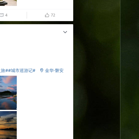
4
72

ñ
c
之旅#
#城市巡游记#
金华·磐安
​​​​
2