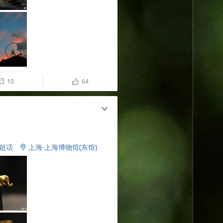
10
64

ñ
c
e超话
上海·上海博物馆(东馆)
​​​​
2