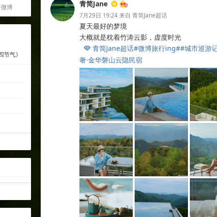
青简Jane
微博
7月29日 19:24
来自
青简Jane超话
夏天最好的梦境
大概就是枕着竹涛云影，虚度时光
青简Jane超话
#微博旅行ing#
#城市巡游记

四节气》
奢·金华磐山云隐民宿
​​​​