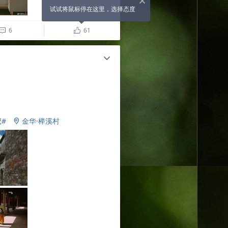
X
试试将鼠标停在这里，选择态度
6
61

ñ
c
#
金华·榉溪村
​​​​
2