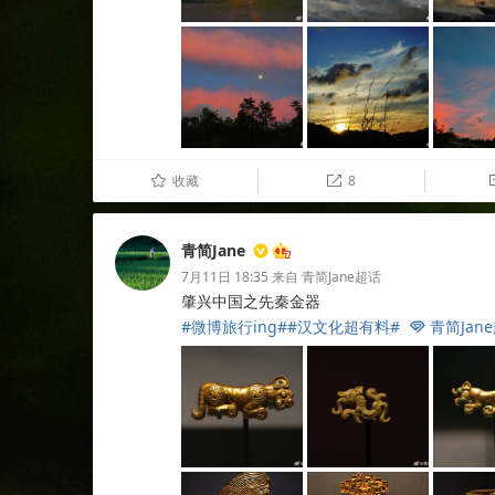
收藏
8
û

青简Jane
7月11日 18:35
来自
青简Jane超话
肇兴中国之先秦金器
#微博旅行ing#
#汉文化超有料#
青简Jan
