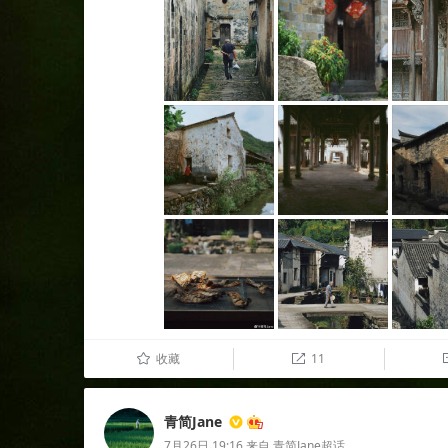
收藏
11
û

青简Jane
7月26日 19:16
来自
青简Jane超话