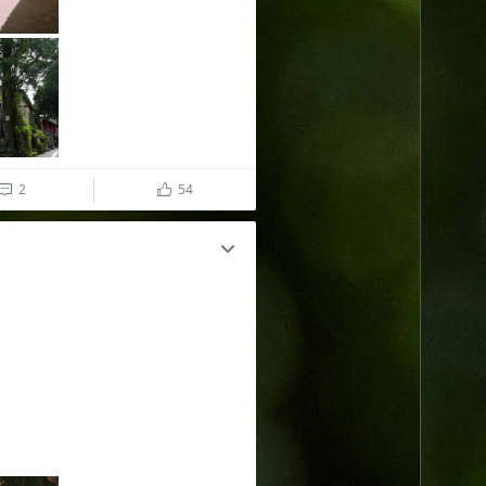
2
54

ñ
c