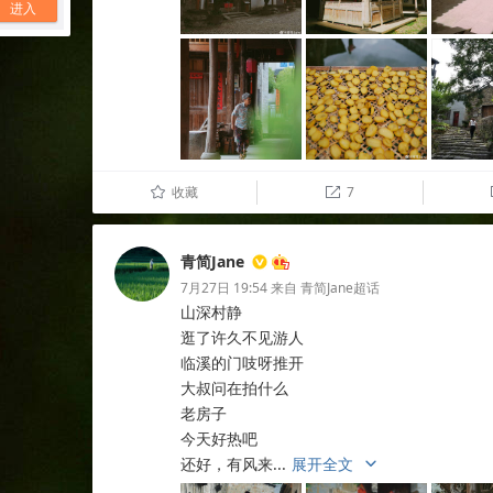
进入
收藏
7
û

青简Jane
7月27日 19:54
来自
青简Jane超话
山深村静
逛了许久不见游人
临溪的门吱呀推开
大叔问在拍什么
老房子
今天好热吧
还好，有风来...
展开全文
c