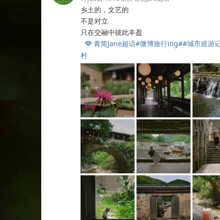
乡土的，文艺的
不是对立
只在交融中彼此丰盈
青简Jane超话
#微博旅行ing#
#城市巡游记

村
​​​​