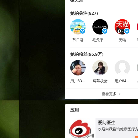
她的关注(827)
节日君
毛戈平MGP
天猫
她的粉丝(95.9万)
用户8383276427
莓莓极猪
用户8405492632
查看更多
a
应用
爱问医生
欢迎向我咨询健康医疗方面