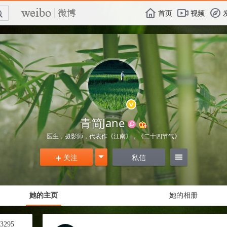
E

F
首页
视频
f
青简Jane
医生，摄影师，代表作《江南》，《二十四节气》
关注
g
私信
=
+
她的主页
她的相册
3295