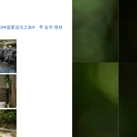
#
#盛夏追光之旅#
金华·墨林
2