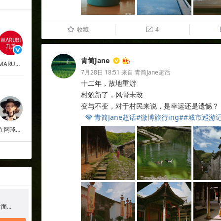
收藏
4
û

青简Jane
MARUBI丸美
7月28日 18:51
来自
青简Jane超话
十二年，故地重游
村貌新了，风骨未改
变与不变，对于村民来说，是幸运还是遗憾？
青简Jane超话
#微博旅行ing#
#城市巡游记

在网球馆闻花香的小鸟
...