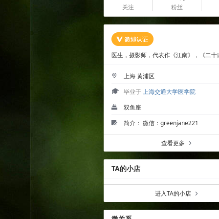
关注
粉丝
医生，摄影师，代表作《江南》，《二十
上海 黄浦区
2
毕业于
上海交通大学医学院
4
双鱼座
ö
简介： 微信：greenjane221
Ü
查看更多
a
TA的小店
进入TA的小店
a
微关系