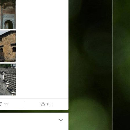
11
103

ñ
c