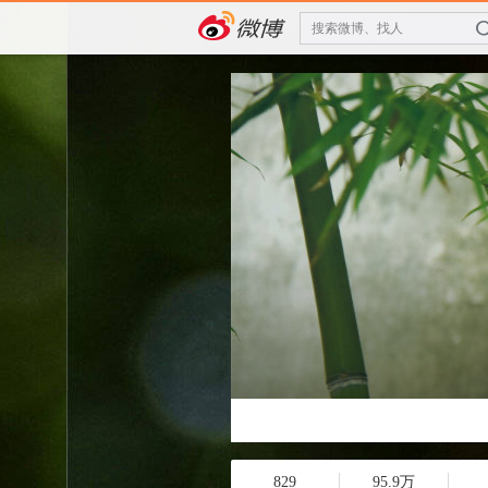
搜索微博、找人
829
95.9万