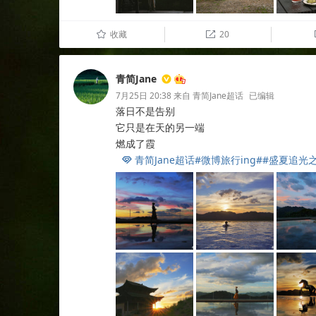
收藏
20
û

青简Jane
7月25日 20:38
来自
青简Jane超话
已编辑
落日不是告别
它只是在天的另一端
燃成了霞
青简Jane超话
#微博旅行ing#
#盛夏追光
