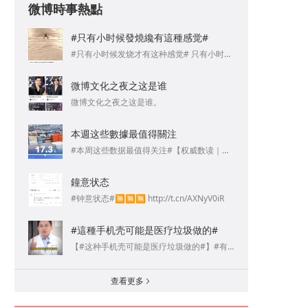
微博時事熱點
#只有小时候發燒纔有這種感觉#
#只有小时候发烧才有这种感觉# 只有小时候发烧才有这种感觉 ​​​​
微博文化之夜之这是谁
是透明质酸钠，主打深度保湿，修護敏感💧皮肤干痒、泛紅的姐妹都能用 ​
微博文化之夜之这是谁。 ​​​​
本週这些數據最值得關注
#本周这些数据最值得关注#【权威数读｜一周“靓”数】今年前7个月，我国货物贸易进出口延续良好增长态势，同比增长17.3%；上半年我国机械工业规模以上企业增加值同比增长6.4%，高于同期全国工业和制造业1个和0.8个百分点；上半年我国软件业务收入77182亿元，同比增长9.5%……本周，这些数据值得关注！ ​​​​
鐘意状态
#钟意状态#🈚🈚🈚 http://t.cn/AXNyV0iR ​​​​
#這種手机壳可能是医疗垃圾做的#
【#这种手机壳可能是医疗垃圾做的#】#有塑料味的手机壳千万别用了# 一些号称食品级的廉价软壳，大概率是用回收针管、输液管混着劣质再生塑料做的。这种手机壳有刺鼻的味道，这是一级致癌物苯超标的味道，每天和它接触，塑化剂还会偷偷渗入皮肤。越花里胡哨、越毛茸茸还便宜的隐患越大↓ ​​​​
查看更多
a