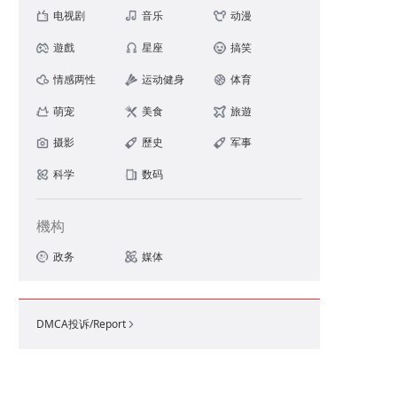
电视剧
音乐
动漫
遊戲
星座
搞笑
情感两性
运动健身
体育
萌宠
美食
旅遊
摄影
歷史
军事
.97/片，含高浓度透明质酸，主打深度补水保湿💦 ​
科学
数码
機构
政务
媒体
DMCA投诉/Report
a