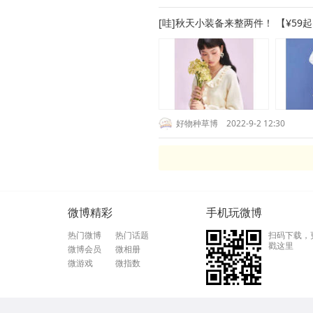
[哇]秋天小装备来整两件！ 【¥5
好物种草博
2022-9-2 12:30
微博精彩
手机玩微博
热门微博
热门话题
扫码下载，
戳这里
微博会员
微相册
微游戏
微指数