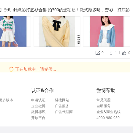
9起】乐町 針織衫打底衫合集 拍300的选项起！歀式敲多哒，套衫、打底衫
0
1
0


ñ
正在加载中，请稍候...
认证&合作
微博帮助
更多版本
申请认证
链接网站
常见问题
企业微博
广告服务
自助服务
微博标识
广告代理商
企业&商业热线
开放平台
4000-980-980