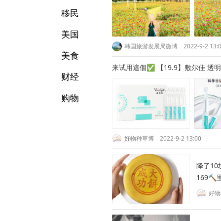
移民
美国
韩国旅游发展局微博
2022-9-2 13:
美食
来试用這個✅ 【19.9】敷尔佳 透
财经
购物
好物种草博
2022-9-2 13:00
降了10块💥 【59】鼓浪屿 成功大月饼礼盒50
169
好物