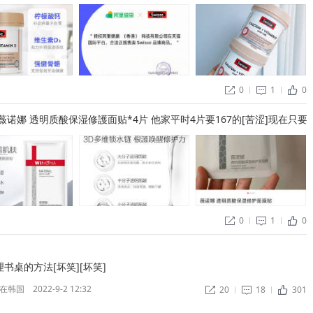
0
1
0


ñ
】薇诺娜 透明质酸保湿修護面贴*4片 他家平时4片要167的[苦涩]现在只要9
0
1
0


ñ
书桌的方法[坏笑][坏笑] ​
在韩国
2022-9-2 12:32
20
18
301


ñ