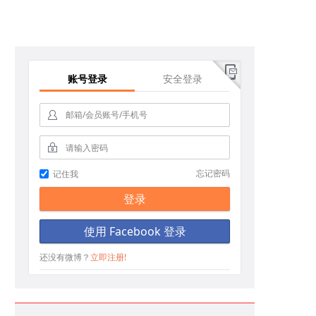
账号登录
安全登录
请输入密码
忘记密码
记住我
登录
使用 Facebook 登录
立即體驗100筆免佣金交易
还没有微博？
立即注册!
各種鲜花盛开~ #鳖岛国际爵士乐节# ~9.5 這個週末去鳖岛如何😊 📍鳖