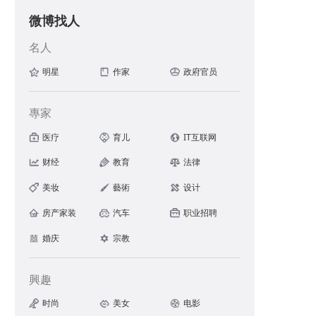
微博找人
名人
明星
作家
政府官员
🚀天气慢慢涼了，可以提前备上了 ​
專家
医疗
育儿
IT互联网
财经
教育
法律
美妆
藝術
设计
房产家装
汽车
职业招聘
婚庆
宗教
興趣
时尚
美女
电影
，能预防骨质疏鬆、缓解腰痠背痛等[举手]柠檬酸钙更好吸收还不伤胃~ 孕妈妈、老