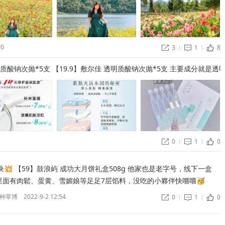
00
3
1
8


ñ
明质酸钠次抛*5支 【19.9】敷尔佳 透明质酸钠次抛*5支 主要成分就
0
1
0


ñ
8g 他家也是老字号，线下一盒
里面有肉鬆、蛋黄、雪媚娘等足足7层馅料，没吃的小夥伴快嚐嚐🥳 ​
种草博
2022-9-2 12:54
0
1
0


ñ