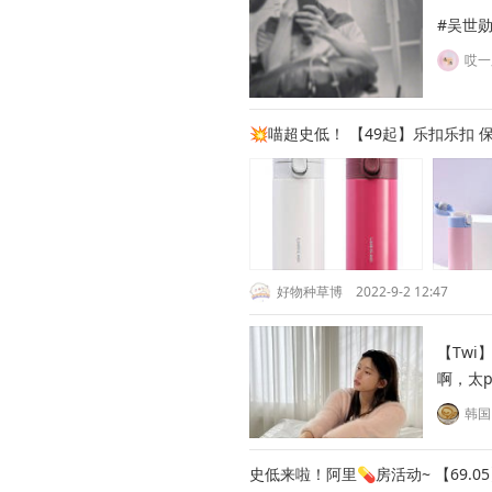
#吴世勋
哎一
💥喵超史低！ 【49起】乐扣乐扣 
好物种草博
2022-9-2 12:47
【Twi
啊，太pi
韩国
史低来啦！阿里💊房活动~ 【69.0