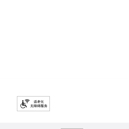
、小外套都有[哈哈]面料柔软好搭配，感觉现在穿正合適~ ​