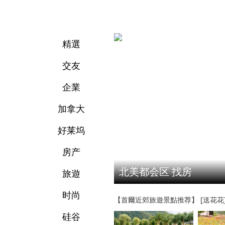
精選
交友
企業
加拿大
好莱坞
房产
北美都会区 找房
旅遊
时尚
【首爾近郊旅遊景點推荐】 [送花花]
硅谷