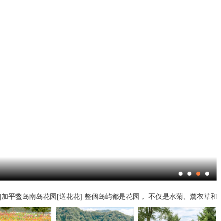
加平鳖岛南岛花园[送花花] 整個岛屿都是花园， 不仅是水菊、薰衣草和罂粟等 