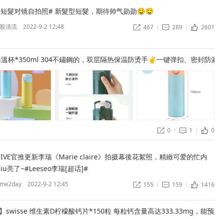
短髮对镜自拍照# 新髮型短髮，期待帅气勋勋🤤🤤 ​
股清流
2022-9-2 12:48
467
289
2601


ñ
保溫杯*350ml 304不鏽鋼的，双层隔热保温防烫手✌一键弹扣、密封防漏
0
1
0


ñ
】IVE官推更新李瑞《Marie claire》拍摄幕後花絮照，精緻可爱的忙内
u亮了~#Leeseo李瑞[超话]# ​
me2day
2022-9-2 12:45
155
159
1416


ñ
5】swisse 维生素D柠檬酸钙片*150粒 每粒钙含量高达333.33mg